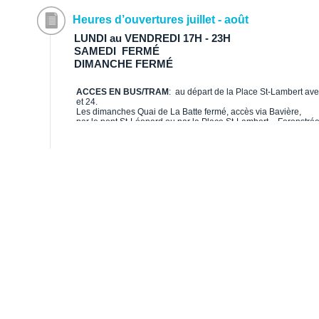
Toute inscription à un stage sera validée dès r
1430 8533 4136.
Heures d’ouvertures juillet - août
LUNDI au VENDREDI 17H - 23H
SAMEDI FERMÉ
DIMANCHE FERMÉ
ACCES EN BUS/TRAM
: au départ de la Place St-Lambert avec
et 24.
Les dimanches Quai de La Batte fermé, accès via Bavière,
par le pont St-Léonard ou par la Place St-Lambert – Feronstré